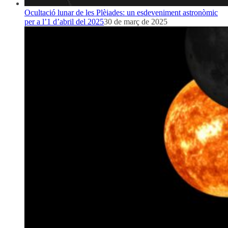
Ocultació lunar de les Plèiades: un esdeveniment astronòmic
per a l’1 d’abril del 2025
30 de març de 2025