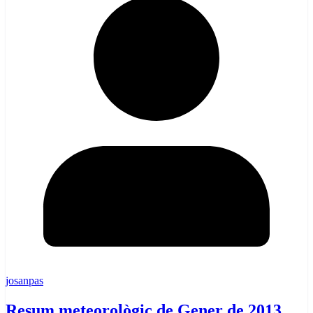
josanpas
Resum meteorològic de Gener de 2013