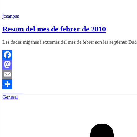
josanpas
Resum del mes de febrer de 2010
Les dades mitjanes i extremes del mes de febrer son les següents: Da
Facebook
Mastodon
Email
Read More
Comparteix
General