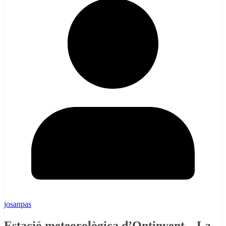
josanpas
Estació meteorològica d’Ontinyent – La