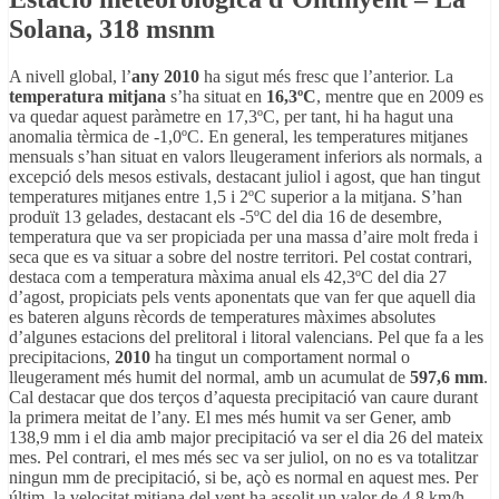
Solana, 318 msnm
A nivell global, l’
any 2010
ha sigut més fresc que l’anterior. La
temperatura mitjana
s’ha situat en
16,3ºC
, mentre que en 2009 es
va quedar aquest paràmetre en 17,3ºC, per tant, hi ha hagut una
anomalia tèrmica de -1,0ºC. En general, les temperatures mitjanes
mensuals s’han situat en valors lleugerament inferiors als normals, a
excepció dels mesos estivals, destacant juliol i agost, que han tingut
temperatures mitjanes entre 1,5 i 2ºC superior a la mitjana. S’han
produït 13 gelades, destacant els -5ºC del dia 16 de desembre,
temperatura que va ser propiciada per una massa d’aire molt freda i
seca que es va situar a sobre del nostre territori. Pel costat contrari,
destaca com a temperatura màxima anual els 42,3ºC del dia 27
d’agost, propiciats pels vents aponentats que van fer que aquell dia
es bateren alguns rècords de temperatures màximes absolutes
d’algunes estacions del prelitoral i litoral valencians. Pel que fa a les
precipitacions,
2010
ha tingut un comportament normal o
lleugerament més humit del normal, amb un acumulat de
597,6 mm
.
Cal destacar que dos terços d’aquesta precipitació van caure durant
la primera meitat de l’any. El mes més humit va ser Gener, amb
138,9 mm i el dia amb major precipitació va ser el dia 26 del mateix
mes. Pel contrari, el mes més sec va ser juliol, on no es va totalitzar
ningun mm de precipitació, si be, açò es normal en aquest mes. Per
últim, la velocitat mitjana del vent ha assolit un valor de 4,8 km/h,