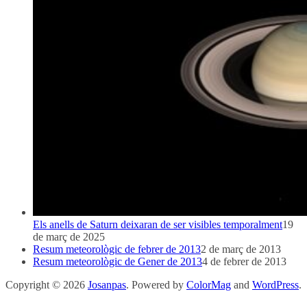
Els anells de Saturn deixaran de ser visibles temporalment
19
de març de 2025
Resum meteorològic de febrer de 2013
2 de març de 2013
Resum meteorològic de Gener de 2013
4 de febrer de 2013
Copyright © 2026
Josanpas
. Powered by
ColorMag
and
WordPress
.