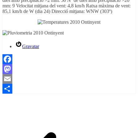
dies amb precipitació >2 mm: 50 Nº de dies amb precipitació >20
mm: 9 Velocitat mitjana del vent: 4,8 km/h Ratxa màxima de vent:
85,1 km/h de W (dia 24) Direcció mitjana: WNW (303º)
Gravatar
Facebook
Mastodon
Email
Comparteix