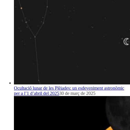
Ocultació lunar de les Plèiades: un esdeveniment astronòmic
per a l’1 d’abril del 2025
30 de març de 2025