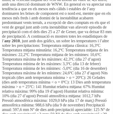
amb una direcció dominant de WNW. En general es va apreciar una
tendència a que en els mesos més càlids i estables de l’any
dominaren les brises de component est o nord-est, mentre que en els
mesos més freds i amb domini de la inestabilitat acabaren
predominant vents terrals, a excepció de dies comptats en els que el
vent de gregal junt amb certa inestabilitat van afavorir episodis de
precipitació com el dels dies 25 a 27 de Gener, que va deixar 83 mm
de precipitació. A continuació es mostren totes les estadístiques de
l’
any 2010
, junt amb dos gràfics, un sobre les temperatures i l’altre
sobre les precipitacions: Temperatura mitjana clàssica: 16,3ºC
Temperatura mitjana minutària: 16,2ºC Temperatura mitjana de les
màximes: 22,2ºC Temperatura mitjana de les mínimes: 10,6ºC
Temperatura màxima de les màximes: 42,3ºC (dia 27 d’agost)
Temperatura mínima de les màximes: 3,3ºC (dia 13 de febrer)
Temperatura mínima de les mínimes: -5,0ºC (dia 16 de desembre)
Temperatura màxima de les mínimes: 24,6ºC (dia 27 d’agost) Nits
tropicals (dies amb temperatura mínima > o = 20ºC): 26 Gelades
(dies amb temperatura mínima < o = 0ºC): 13 Dies amb temperatura
màxima > o = 25ºC: 141 Humitat relativa mitjana: 67% Humitat
relativa màxima: 99% (dia 19 d’agost) Humitat relativa mínima:
10% (dia 27 d’agost) Pressió atmosfèrica mitjana: 1012,7 hPa
Pressió atmosfèrica màxima: 1029,0 hPa (dia 17 de març) Pressió
atmosfèrica mínima: 988,6 hPa (dia 9 de novembre) Precipitació
anual: 597,6 mm Nº de dies amb precipitació apreciable: 125 Nº de